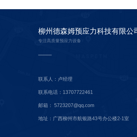
柳州德森姆预应力科技有限公
专注高质量预应力设备
联系人：卢经理
联系电话：13707722461
邮箱： 5723207@qq.com
地址：广西柳州市航银路43号办公楼2-1室