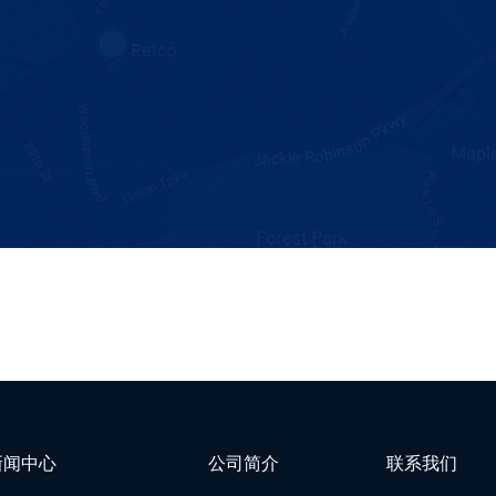
新闻中心
公司简介
联系我们