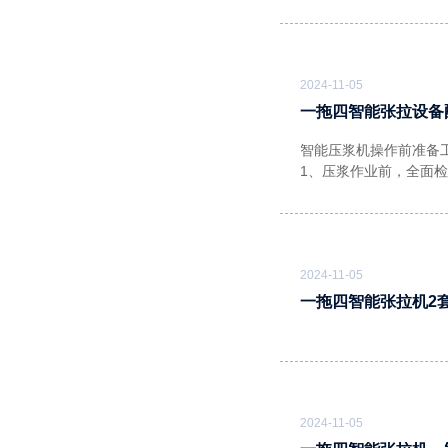
2024-11-05
一拖四智能张拉设备
智能压浆机操作前准备
1、压浆作业前，全面
2、检查台车自动上料
3、水箱加注充足清水
4、查看台车液压油箱
5、检查电机、电控箱
备。
2024-11-05
一拖四智能张拉机2套
2024-11-05