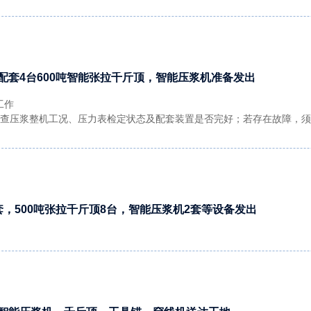
配套4台600吨智能张拉千斤顶，智能压浆机准备发出
工作
检查压浆整机工况、压力表检定状态及配套装置是否完好；若存在故障，
电机、压浆电机供电线路，调试确认电机转向，正向旋转为正常工作方向。
，料斗预留足够存料空间，保障施工浆料供给。
液位，油量不足时及时补充液压油。
、整机连接螺栓紧固状态；清理料斗、管道内部硬质杂物，检查管路有无
，500吨张拉千斤顶8台，智能压浆机2套等设备发出