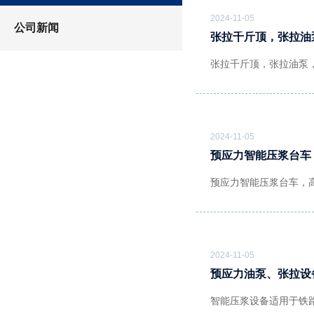
2024-11-05
公司新闻
张拉千斤顶，张拉油
张拉千斤顶，张拉油泵
2024-11-05
预应力智能压浆台车
预应力智能压浆台车，
2024-11-05
预应力油泵、张拉设
智能压浆设备适用于铁