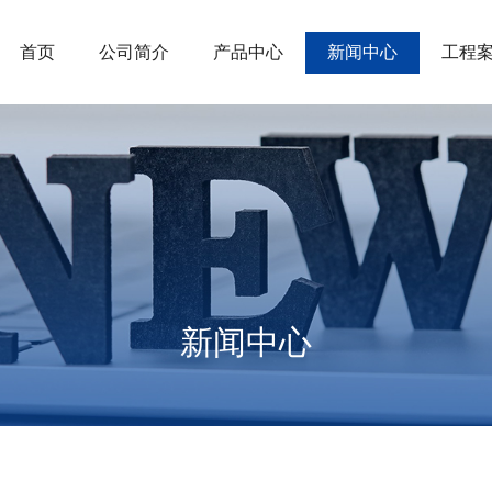
首页
公司简介
产品中心
新闻中心
工程
新闻中心