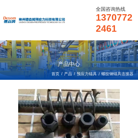
全国咨询热线
1370772
2461
产品中心
/
/
首页
产品
预应力锚具
/
螺纹钢锚具连接器