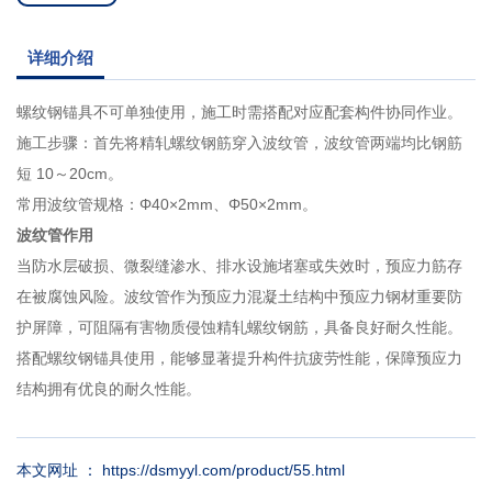
详细介绍
螺纹钢锚具不可单独使用，施工时需搭配对应配套构件协同作业。
施工步骤：首先将精轧螺纹钢筋穿入波纹管，波纹管两端均比钢筋
短 10～20cm。
常用波纹管规格：Φ40×2mm、Φ50×2mm。
波纹管作用
当防水层破损、微裂缝渗水、排水设施堵塞或失效时，预应力筋存
在被腐蚀风险。波纹管作为预应力混凝土结构中预应力钢材重要防
护屏障，可阻隔有害物质侵蚀精轧螺纹钢筋，具备良好耐久性能。
搭配螺纹钢锚具使用，能够显著提升构件抗疲劳性能，保障预应力
结构拥有优良的耐久性能。
本文网址 ： https://dsmyyl.com/product/55.html