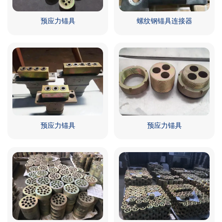
预应力锚具
螺纹钢锚具连接器
预应力锚具
预应力锚具