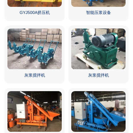
GYJ500A挤压机
智能压浆设备
灰浆搅拌机
灰浆搅拌机