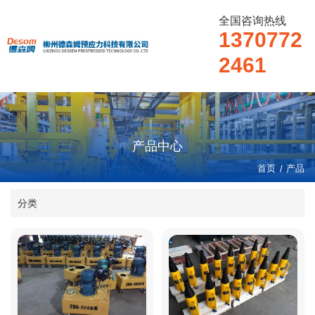
全国咨询热线
1370772
2461
产品中心
首页
/
产品
分类